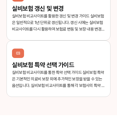
준비 실비보험 청구를 위해서는 병원 진료 후 의료비 영수증,
실비보험 갱신 및 변경
진료비 세부 내역서 등 필요한 서류를 준비해야 합니다. 실비
실비보험 비교사이트를 활용한 갱신 및 변경 가이드 실비보험
보험 비교사이트를 통해 가입한 보험사마다 필요한 서류가 다
은 일반적으로 1년 단위로 갱신됩니다. 갱신 시에는 실비보험
를 수 있으므로, 보험사 공식 홈페이지나 고객센터에서 정확한
비교사이트를 다시 활용하여 보험료 변동 및 보장 내용 변경
서류 목록을 확인하세요. 일반적으로 필요한 서류는 진료비 영
사항을 확인하고, 다른 보험사의 상품과 비교하여 갱신 여부를
수증, 진료비 세부 내역서, 의사 소견서, 처방전 등입니다. 2단
결정하는 것이 좋습니다. 실비보험 비교사이트를 통해 갱신 시
계: 청구 접수 서류를 준비한 후에는 보험사에 청구를 접수해
점에 최신 상품 정보를 비교하면 더 나은 조건의 상품을 찾을
야 합니다. 실비보험 비교사이트를 통해 가입한 보험사는 대부
03
수 있습니다. 실비보험 갱신 시 실비보험 비교사이트 활용 방
분 온라인 청구 시스템을 제공하므로, 온라인으로 청구를 접수
법 1. 보험료 변동 확인 갱신 시 보험료가 변동될 수 있으므로,
실비보험 특약 선택 가이드
할 수 있습니다. 온라인 청구가 어려운 경우 방문이나 우편으
실비보험 비교사이트를 통해 현재 가입한 보험의 갱신 보험료
로도 청구할 수 있습니다. 실비보험 비교사이트에서 확인한 보
실비보험 비교사이트를 통한 특약 선택 가이드 실비보험 특약
와 다른 보험사의 보험료를 비교해보세요. 실비보험 비교사이
험사의 청구 방법에 따라 진행하세요. 3단계: 심사 청구 접수
은 기본적인 의료비 보장 외에 추가적인 보장을 받을 수 있는
트에서 갱신 보험료를 비교하면 보험료 인상 폭을 확인할 수
후 보험사에서는 제출된 서류를 검토하고 보험금 지급 여부를
옵션입니다. 실비보험 비교사이트를 통해 각 보험사의 특약 옵
있고, 더 저렴한 상품이 있는지 확인할 수 있습니다. 2. 보장 내
결정합니다. 심사 기간은 보험사마다 다르지만, 일반적으로
션을 비교하면, 자신에게 필요한 특약을 선택할 수 있습니다.
용 변경 확인 보험사의 정책에 따라 보장 내용도 변경될 수 있
1~2주 정도 소요됩니다. 실비보험 비교사이트에서 확인한 보
실비보험 비교사이트에서는 특약별 보장 내용과 추가 보험료
으므로, 실비보험 비교사이트를 통해 보장 내용 변경 사항을
험금 지급 속도 정보를 참고할 수 있지만, 실제 심사 기간은 보
를 비교할 수 있어, 가성비 좋은 특약을 선택하는 데 도움이 됩
확인하세요. 실비보험 비교사이트에서 현재 가입한 보험의 보
험사에 직접 문의하는 것이 정확합니다. 4단계: 보험금 지급
니다. 실비보험 비교사이트에서 확인할 수 있는 주요 특약 1.
장 내용과 다른 보험사의 보장 내용을 비교하여, 보장 내용이
심사가 완료되면 보험사에서 보험금을 지급합니다. 보험금은