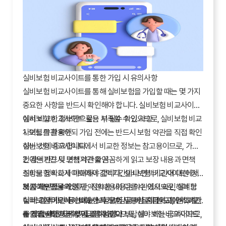
보험금 지급 속도:
보의 정확성을 교차 검증하는 것도 좋은 방법입니다.
실비보험 비교사이트에서 보험금 지급 속도
비교
고객 만족도:
실비보험 비교사이트의 고객 리뷰 및 평점 확인
실비보험 비교사이트를 통한 가입 시 유의사항
실비보험 비교사이트를 통해 실비보험을 가입할 때는 몇 가지
중요한 사항을 반드시 확인해야 합니다. 실비보험 비교사이트
에서 비교한 정보만으로는 부족할 수 있으므로, 실비보험 비교
실비보험 비교사이트 활용 시 필수 확인 사항
사이트를 활용하되 가입 전에는 반드시 보험 약관을 직접 확인
1. 보험 약관 확인
하는 것이 중요합니다.
실비보험 비교사이트에서 비교한 정보는 참고용이므로, 가입
전에는 반드시 보험 약관을 꼼꼼하게 읽고 보장 내용과 면책
2. 감액기간 및 면책기간 확인
조항을 정확하게 이해해야 합니다. 실비보험 비교사이트에서
실비보험 비교사이트에서 감액기간이나 면책기간에 대한 정
제공하는 정보와 실제 약관 내용이 다를 수 있으므로, 실비보
보를 확인할 수 있지만, 정확한 내용은 약관에서 확인해야 합
3. 자기부담금 확인
험 비교사이트에서 비교한 후 보험사 공식 홈페이지에서 약관
니다. 감액기간 동안에는 보험금이 일부만 지급되고, 면책기간
실비보험 비교사이트에서 자기부담금 비율과 한도를 비교할
을 직접 확인하는 것이 필수입니다.
동안에는 보험금이 지급되지 않으므로, 실비보험 비교사이트
수 있습니다. 자기부담금은 본인이 부담해야 하는 금액이므로,
4. 가입 신청서 작성 시 주의사항