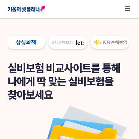
실비보험 비교사이트를 통해
나에게 딱 맞는 실비보험을
찾아보세요