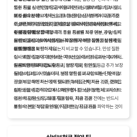
일수 등을 실비보험 비교사이트에서 비교해보세요. 일부 실비
통원 치료 시 본인 부담금 비율과 한도는 실비보험 비교사이트
보험 비교사이트에서는 입원비 보장을 상세하게 비교해주므
에서 중요한 비교 항목입니다. 통원비 보장 범위와 지급 기준
3. 수술비 보장
로, 자신의 예상 입원 기간을 고려하여 적절한 상품을 선택할
이 상품마다 다르므로, 실비보험 비교사이트에서 정확히 비교
수술비 보장 범위와 지급 기준도 실비보험 비교사이트에서 확
수 있습니다.
하는 것이 필요합니다. 특히 통원 치료를 자주 받는 경우, 실비
인해야 할 핵심 항목입니다. 수술 종류별 보장 여부, 수술비 지
4. 특정 질병 보장 여부
보험 비교사이트에서 통원비 보장이 우수한 상품을 찾는 것이
급 한도 등을 실비보험 비교사이트에서 비교하여 자신에게 필
실비보험 비교사이트에서는 각 상품이 어떤 질병을 보장하고
중요합니다.
요한 보장을 확인하세요.
어떤 질병을 보장하지 않는지 비교할 수 있습니다. 만성 질환
5. 특약 옵션
이나 특정 질병에 대한 보장 여부는 실비보험 비교사이트에서
실비보험 비교사이트에서는 각 보험사에서 제공하는 추가적
꼼꼼히 확인해야 합니다.
인 특약(치과 치료, 도수치료, 한방치료, 입원실 등급 추가 보장
실비보험 비교사이트 활용 시 보장 항목 확인 팁
등)을 비교할 수 있습니다. 실비보험 비교사이트에서 특약 옵
실비보험 비교사이트에서 보장 항목을 비교할 때는 단순히 보
션을 비교하여 자신에게 필요한 특약을 선택하는 것이 중요합
장 여부만 확인하는 것이 아니라, 보장 금액, 지급 기준, 면책
니다.
조항 등을 종합적으로 비교해야 합니다. 실비보험 비교사이트
실비보험 비교사이트에서 확인해야 할 보장 항목 체크리스트:
에서 제공하는 비교표를 활용하되, 최종 결정 전에는 반드시
입원비: 입원 일당, 최대 지급 일수, 지급 기준
보험 약관을 직접 확인하여 정확한 보장 내용을 파악하는 것이
통원비: 본인 부담금 비율, 지급 한도, 지급 기준
좋습니다.
수술비: 수술 종류별 보장, 수술비 지급 한도
면책 기간: 질병별 면책 기간 및 감액 기간
자기부담금: 본인 부담금 비율 및 한도