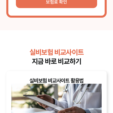
보험료 확인
실비보험 비교사이트
지금 바로 비교하기
실비보험 비교사이트 활용법